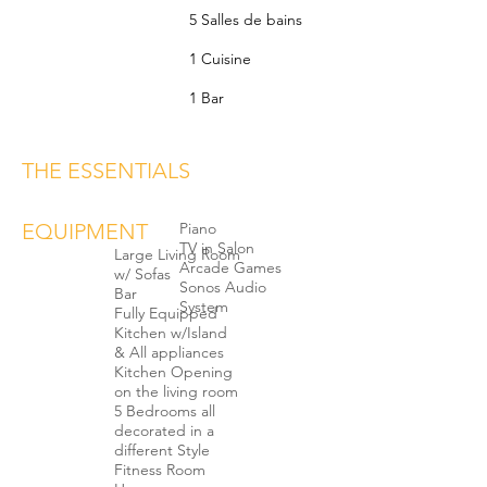
5 Salles de bains
1 Cuisine
1 Bar
THE ESSENTIALS
EQUIPMENT
Piano
TV in Salon
Large Living Room
Arcade Games
w/ Sofas
Sonos Audio
Bar
System
Fully Equipped
Kitchen w/Island
& All appliances
Kitchen Opening
on the living room
5 Bedrooms all
decorated in a
different Style
Fitness Room