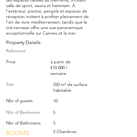
ses espaces dédiés au bien-être, incluant
salle de sport, sauna et hammam. À
l’extérieur, piscine, pergola et espaces de
réception invitent à profiter pleinement de
l’art de vivre méditerranéen, tandis que le
toit-terrasse offre une vue panoramique
exceptionnelle sur Cannes et la mer.
Property Details
Reference
Price
à partir de
€10.000 /
semaine
Size
250 m² de surface
habitable
Nbr of guests
10
Nbr of Bedrooms
5
Nbr of Bathrooms
5
5 Chambres
ROOMS