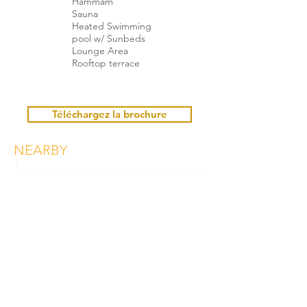
Hammam
Sauna
Heated Swimming
pool w/ Sunbeds
Lounge Area
Rooftop terrace
Téléchargez la brochure
NEARBY
Booking
Christel POCACHARD
+33 6 18 94 54 32
christel@living71.com
Book here