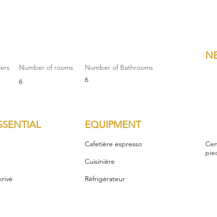
N
lers
Number of rooms
Number of Bathrooms
6
6
SSENTIAL
EQUIPMENT
Cafetière espresso
Cen
pie
Cuisinière
privé
Réfrigérateur