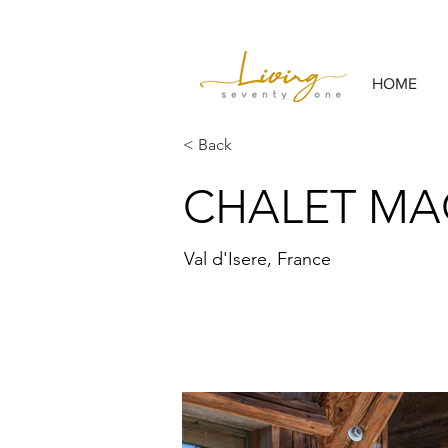
HOME
< Back
CHALET M
Val d'Isere, France