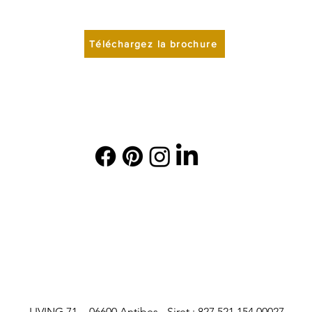
Téléchargez la brochure
LIVING 71 - 06600 Antibes - Siret : 827 521 154 00027