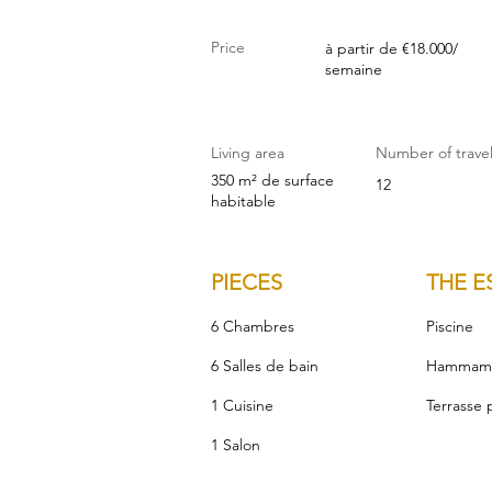
Price
à partir de €18.000/
semaine
Living area
Number of trave
350 m² de surface
12
habitable
PIECES
THE E
6 Chambres
Piscine
6 Salles de bain
Hammam
1 Cuisine
Terrasse 
1 Salon