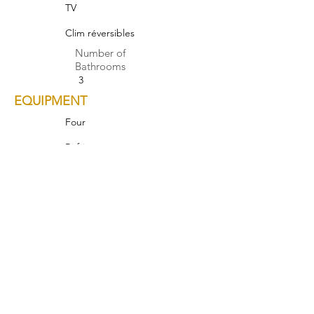
TV
Clim réversibles
Number of
Bathrooms
3
EQUIPMENT
Four
Réfrigérateur
Machine à café
Téléchargez la brochure
NEAR
INTERIOR ARCHITECTURE
______________