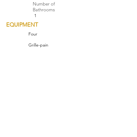
Number of
Bathrooms
1
EQUIPMENT
Four
Grille-pain
Réfrigérateur
Pistes ski
Téléchargez la brochure
NEAR
INTERIOR ARCHITECTURE
______________
Diane FALAVEL
+33 6 63 61 83 09